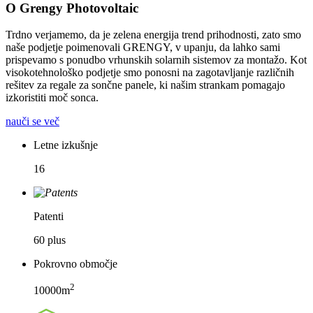
O Grengy Photovoltaic
Trdno verjamemo, da je zelena energija trend prihodnosti, zato smo
naše podjetje poimenovali GRENGY, v upanju, da lahko sami
prispevamo s ponudbo vrhunskih solarnih sistemov za montažo. Kot
visokotehnološko podjetje smo ponosni na zagotavljanje različnih
rešitev za regale za sončne panele, ki našim strankam pomagajo
izkoristiti moč sonca.
nauči se več
Letne izkušnje
16
Patenti
60 plus
Pokrovno območje
2
10000m