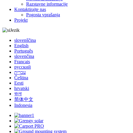
Razstavne informacije
Kontaktirajte nas
Pogosta vprašanja
Projekt
Jezik
slovenščina
English
Português
slovenčina
Français
русский
עברית
Čeština
Eesti
hrvatski
বাংলা
简体中文
Indonesia