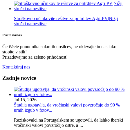
Stroškovno učinkovite rešitve za pritrditev Agri-PV|Nižji
stroški namestitve
Pišite na
nas
Če iščete ponudnika solarnih nosilcev, ne oklevajte in nas takoj
stopite v stik!
Prizadevajmo za zeleno prihodnost!
Kontaktiraj nas
Zadnje novice
Jul 15, 2026
Študija ugotavlja, da vročinski valovi povzročajo do 90 %
urnih izgub v fotov...
Raziskovalci na Portugalskem so ugotovili, da lahko iberski
vročinski valovi povzročijo ostre, a-...