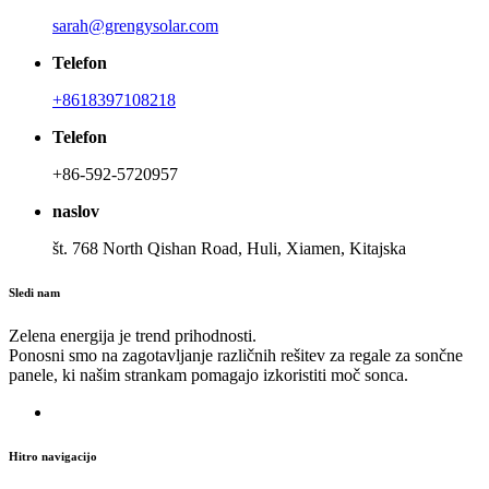
sarah@grengysolar.com
Telefon
+8618397108218
Telefon
+86-592-5720957
naslov
št. 768 North Qishan Road, Huli, Xiamen, Kitajska
Sledi nam
Zelena energija je trend prihodnosti.
Ponosni smo na zagotavljanje različnih rešitev za regale za sončne
panele, ki našim strankam pomagajo izkoristiti moč sonca.
Hitro navigacijo