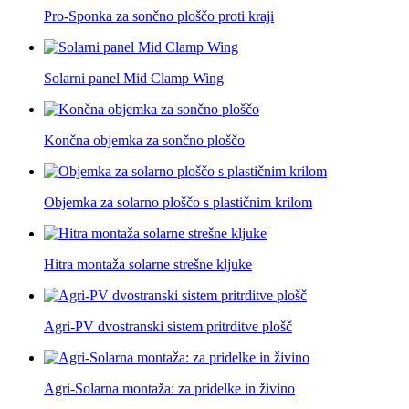
Pro-Sponka za sončno ploščo proti kraji
Solarni panel Mid Clamp Wing
Končna objemka za sončno ploščo
Objemka za solarno ploščo s plastičnim krilom
Hitra montaža solarne strešne kljuke
Agri-PV dvostranski sistem pritrditve plošč
Agri-Solarna montaža: za pridelke in živino