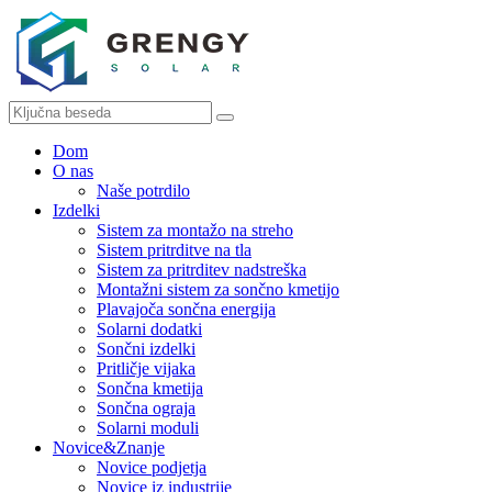
Dom
O nas
Naše potrdilo
Izdelki
Sistem za montažo na streho
Sistem pritrditve na tla
Sistem za pritrditev nadstreška
Montažni sistem za sončno kmetijo
Plavajoča sončna energija
Solarni dodatki
Sončni izdelki
Pritličje vijaka
Sončna kmetija
Sončna ograja
Solarni moduli
Novice&Znanje
Novice podjetja
Novice iz industrije