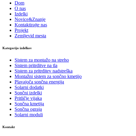
Dom
O nas
Izdelki
Novice&Znanje
Kontaktirajte nas
Projekt
Zemljevid mesta
Kategorijo izdelkov
Sistem za montažo na streho
Sistem pritrditve na tla
Sistem za pritrditev nadstreška
Montažni sistem za sončno kmetijo
Plavajoča sončna energija
Solarni dodatki
Sončni izdelki
Pritličje vijaka
Sončna kmetija
Sončna ograja
Solarni moduli
Kontakt